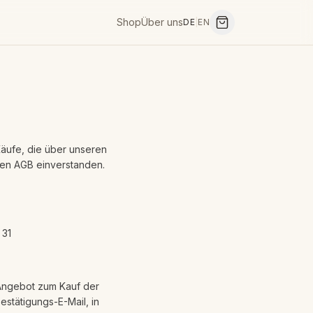
Shop
Über uns
DE
|
EN
äufe, die über unseren
sen AGB einverstanden.
 31
 Angebot zum Kauf der
stätigungs-E-Mail, in