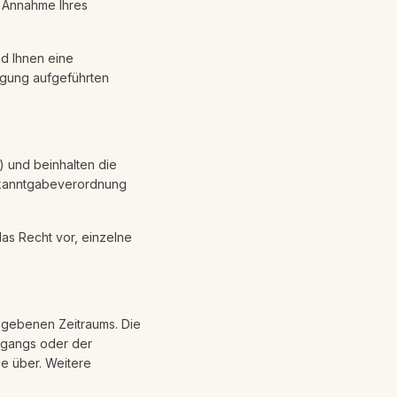
e Annahme Ihres
nd Ihnen eine
igung aufgeführten
 und beinhalten die
ekanntgabeverordnung
as Recht vor, einzelne
gegebenen Zeitraums. Die
ergangs oder der
ie über. Weitere