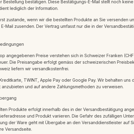
er Bestellung bestätigen. Diese Bestätigungs-E-Mail stellt noch kein
ent lediglich der Information.
rst zustande, wenn wir die bestellten Produkte an Sie versenden u
E-Mail zusenden. Der Vertrag umfasst nur die in der Versandbestät
bedingungen
hop angegebenen Preise verstehen sich in Schweizer Franken (CHF)
euer. Die Preisangabe erfolgt gemäss der schweizerischen Preisb
weiz liefern wir versandkostenfrei.
 Kreditkarte, TWINT, Apple Pay oder Google Pay. Wir behalten uns d
 anzubieten und auf andere Zahlungsmethoden zu verweisen.
übergang
llten Produkte erfolgt innerhalb des in der Versandbestätigung an
 Lieferadresse und Produkt variieren. Die Gefahr des zufälligen Unt
rung der Ware geht mit Übergabe an den Versanddienstleister auf S
ere Versandseite.